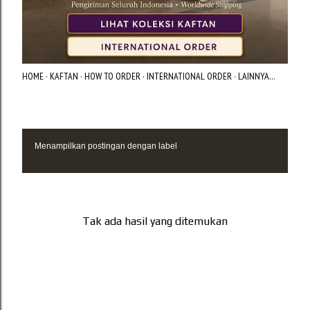
HOME
KAFTAN
HOW TO ORDER
INTERNATIONAL ORDER
LAINNYA…
Menampilkan postingan dengan label
BAHAN TWILL ORI
P
TUNJUKKAN SEMUA
o
s
t
Tak ada hasil yang ditemukan
i
n
g
a
n