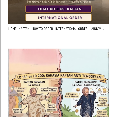
HOME
KAFTAN
HOW TO ORDER
INTERNATIONAL ORDER
LAINNYA…
P
o
s
t
i
n
g
a
n