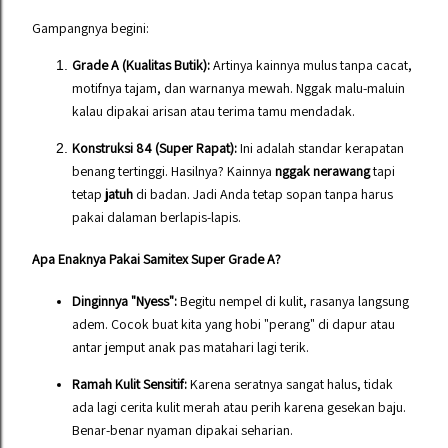
Gampangnya begini:
Grade A (Kualitas Butik):
Artinya kainnya mulus tanpa cacat,
motifnya tajam, dan warnanya mewah. Nggak malu-maluin
kalau dipakai arisan atau terima tamu mendadak.
Konstruksi 84 (Super Rapat):
Ini adalah standar kerapatan
benang tertinggi. Hasilnya? Kainnya
nggak nerawang
tapi
tetap
jatuh
di badan. Jadi Anda tetap sopan tanpa harus
pakai dalaman berlapis-lapis.
Apa Enaknya Pakai Samitex Super Grade A?
Dinginnya "Nyess":
Begitu nempel di kulit, rasanya langsung
adem. Cocok buat kita yang hobi "perang" di dapur atau
antar jemput anak pas matahari lagi terik.
Ramah Kulit Sensitif:
Karena seratnya sangat halus, tidak
ada lagi cerita kulit merah atau perih karena gesekan baju.
Benar-benar nyaman dipakai seharian.