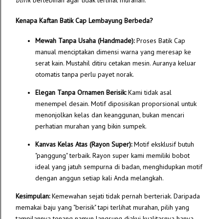
blink
berlebihan agar tidak terlihat murahan.
Kenapa Kaftan Batik Cap Lembayung Berbeda?
Mewah Tanpa Usaha (Handmade):
Proses Batik Cap
manual menciptakan dimensi warna yang meresap ke
serat kain. Mustahil ditiru cetakan mesin. Auranya keluar
otomatis tanpa perlu payet norak.
Elegan Tanpa Ornamen Berisik:
Kami tidak asal
menempel desain. Motif diposisikan proporsional untuk
menonjolkan kelas dan keanggunan, bukan mencari
perhatian murahan yang bikin sumpek.
Kanvas Kelas Atas (Rayon Super):
Motif eksklusif butuh
"panggung" terbaik. Rayon super kami memiliki bobot
ideal yang jatuh sempurna di badan, menghidupkan motif
dengan anggun setiap kali Anda melangkah.
Kesimpulan:
Kemewahan sejati tidak pernah berteriak. Daripada
memakai baju yang "berisik" tapi terlihat murahan, pilih yang
tampilannya tenang namun langsung diakui kualitasnya hanya